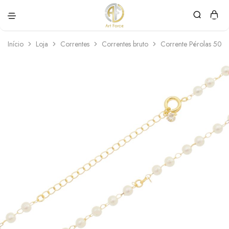
Art
Semijoias
Force
personalizadas
Início
Loja
Correntes
Correntes bruto
Corrente Pérolas 50c