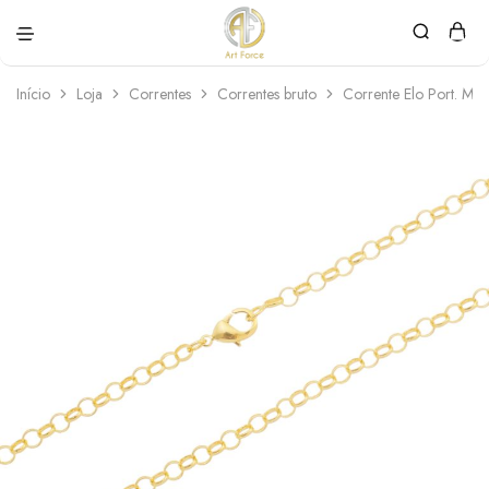
Art
Semijoias
Force
personalizadas
Início
Loja
Correntes
Correntes bruto
Corrente Elo Port. M