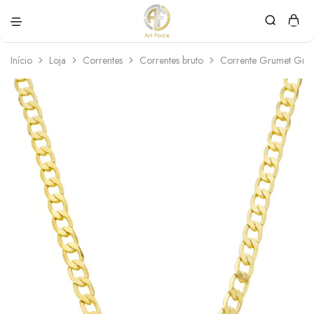
Art
Semijoias
Force
personalizadas
Início
Loja
Correntes
Correntes bruto
Corrente Grumet Gro