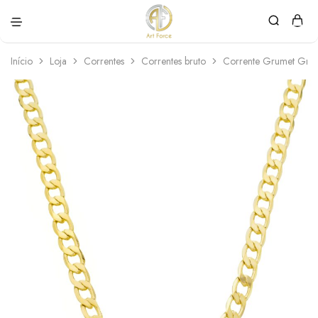
Art
Semijoias
Force
personalizadas
Início
Loja
Correntes
Correntes bruto
Corrente Grumet Gro