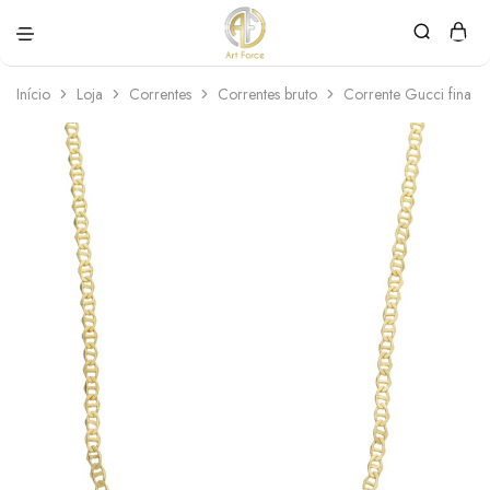
Art
Semijoias
Force
personalizadas
Início
Loja
Correntes
Correntes bruto
Corrente Gucci fina 