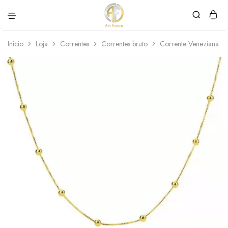
Art
Semijoias
Force
personalizadas
Início
Loja
Correntes
Correntes bruto
Corrente Veneziana d