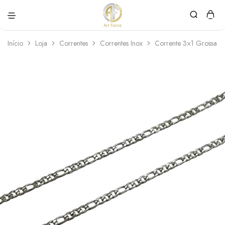
Art
Semijoias
Force
personalizadas
Início
Loja
Correntes
Correntes Inox
Corrente 3×1 Grossa 