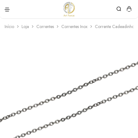
Art
Semijoias
Force
personalizadas
Início
Loja
Correntes
Correntes Inox
Corrente Cadeadinho 