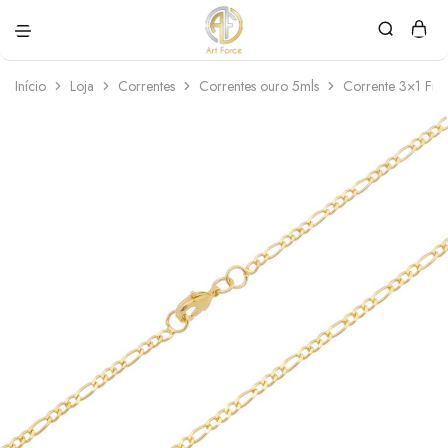
Art
Semijoias
Force
personalizadas
Início
Loja
Correntes
Correntes ouro 5mls
Corrente 3×1 Fi