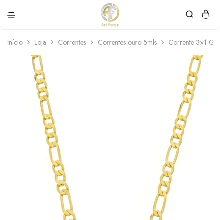
Art
Semijoias
Force
personalizadas
Início
Loja
Correntes
Correntes ouro 5mls
Corrente 3×1 Gr