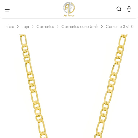
Art
Semijoias
Force
personalizadas
Início
Loja
Correntes
Correntes ouro 5mls
Corrente 3×1 Gr