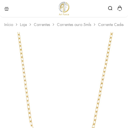
Art
Semijoias
Force
personalizadas
Início
Loja
Correntes
Correntes ouro 5mls
Corrente Cadead