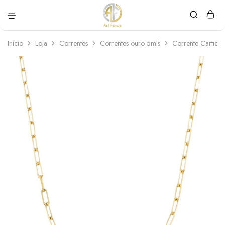
Art
Semijoias
Force
personalizadas
Início
Loja
Correntes
Correntes ouro 5mls
Corrente Cartie