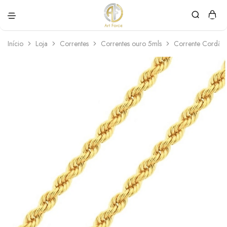
Art
Semijoias
Force
personalizadas
Início
Loja
Correntes
Correntes ouro 5mls
Corrente Cordão