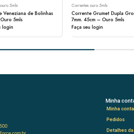
 ouro 5mls
Correntes ouro 5mls
e Veneziana de Bolinhas
Corrente Grumet Dupla Gro
Ouro 5mls
7mm. 45cm – Ouro 5mls
 login
Faça seu login
Minha cont
Minha conta
Pedidos
500
Detalhes da
force.com.br