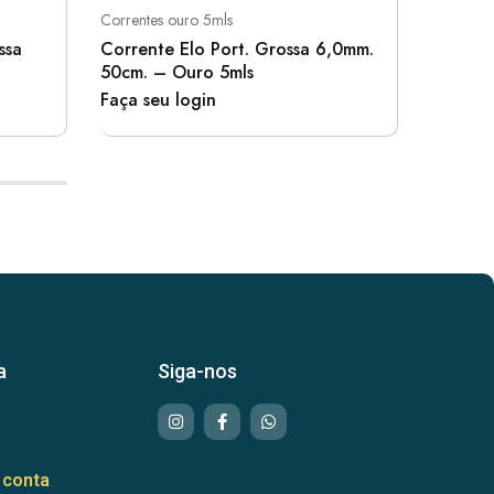
Correntes ouro 5mls
Correntes
ssa
Corrente Elo Port. Grossa 6,0mm.
Corren
50cm. – Ouro 5mls
Ouro 5
Faça seu login
Faça se
a
Siga-nos
 conta