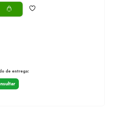
o
s
do de entrega:
nsultar