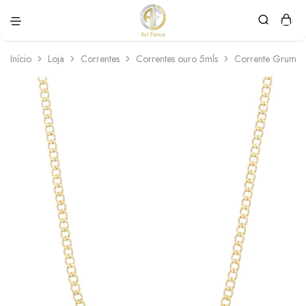
Art
Semijoias
Force
personalizadas
Início
Loja
Correntes
Correntes ouro 5mls
Corrente Grumet