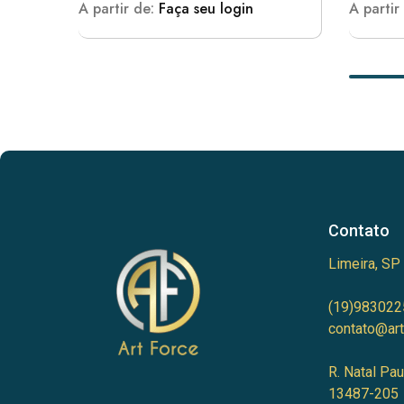
A partir de:
Faça seu login
A partir
Contato
Limeira, SP
(19)983022
contato@art
R. Natal Pau
13487-205