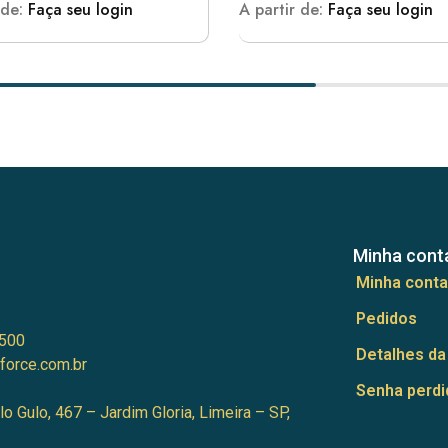
 de:
Faça seu login
A partir de:
Faça seu login
Minha cont
Minha conta
Pedidos
500
Detalhes da
force.com.br
Senha perdi
lo Gulo, 467 – Jardim Gloria, Limeira – SP,