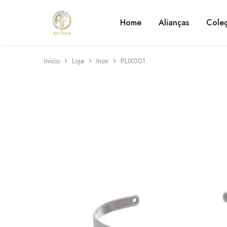
Home
Alianças
Cole
Art
Semijoias
Force
personalizadas
Início
Loja
Inox
PLIX001