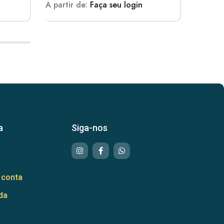
A partir de:
Faça seu login
A parti
a
Siga-nos
 conta
da