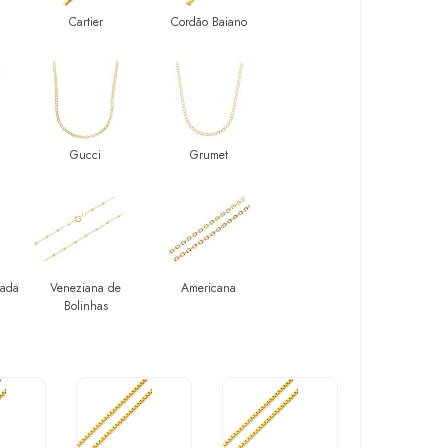
Cartier
Cordão Baiano
Gucci
Grumet
tada
Veneziana de
Americana
Bolinhas