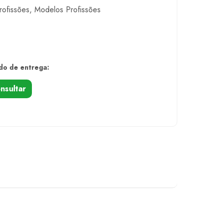
rofissões
,
Modelos Profissões
do de entrega:
nsultar