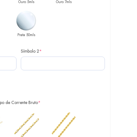
Ouro 5mls
Ouro 7mls
Prata 50mls
Símbolo 2
*
ipo de Corrente Bruto
*