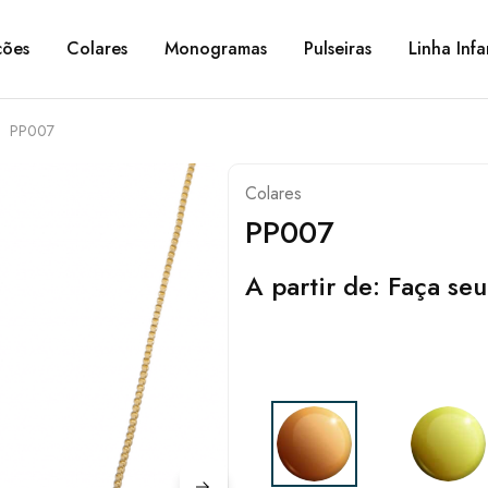
ções
Colares
Monogramas
Pulseiras
Linha Infa
PP007
Colares
PP007
A partir de:
Faça seu