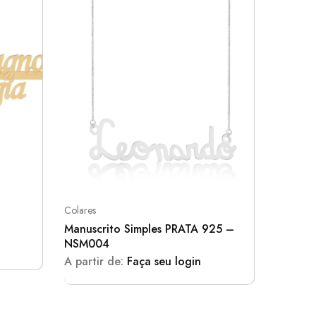
Colares
Colares
Manuscrito Simples PRATA 925 –
PP012
NSM004
A parti
A partir de:
Faça seu login