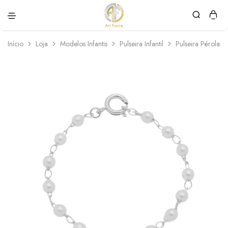
Art
Semijoias
Force
personalizadas
Início
Loja
Modelos Infantis
Pulseira Infantil
Pulseira Pérolas 