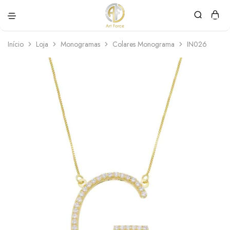
Art
Semijoias
Force
personalizadas
Início
Loja
Monogramas
Colares Monograma
IN026