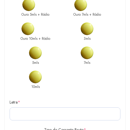
Ouro 5mls + Ródio
Ouro 7mls + Ródio
Ouro 10mls + Ródio
3mls
5mls
7mls
10mls
Letra
*
Tipo de Corrente Bruto
*