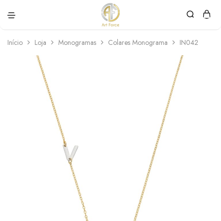
Art
Semijoias
Force
personalizadas
Início
Loja
Monogramas
Colares Monograma
IN042