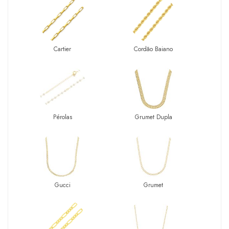
Cartier
Cordão Baiano
Pérolas
Grumet Dupla
Gucci
Grumet