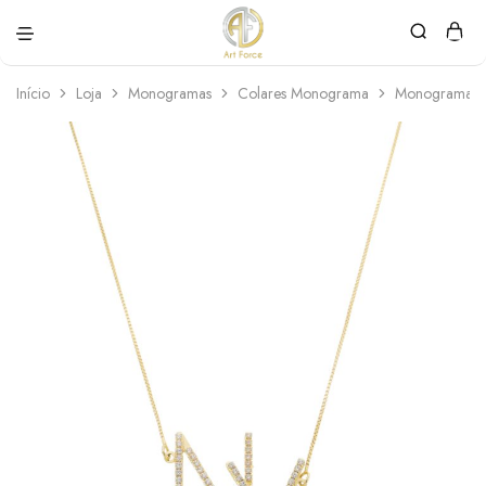
Art
Semijoias
Force
personalizadas
Início
Loja
Monogramas
Colares Monograma
Monograma B