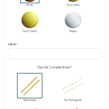
Bruto
Ouro 5mls
Ouro 10mls
Ródio
Letras
*
Tipo de Corrente Bruto
*
Veneziana
Elo Português