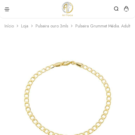
Art
Semijoias
Force
personalizadas
Início
Loja
Pulseira ouro 3mls
Pulseira Grummet Média. Adulto