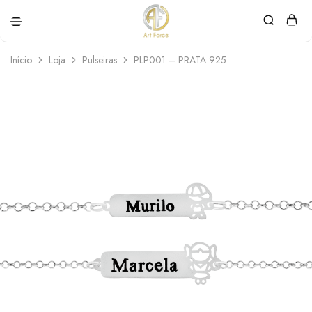
Art
Semijoias
Force
personalizadas
Início
Loja
Pulseiras
PLP001 – PRATA 925