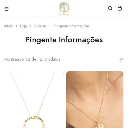
Art
Semijoias
Force
personalizadas
Início
Loja
Colares
Pingente Informações
Pingente Informações
Mostrando
12
de
12
produtos