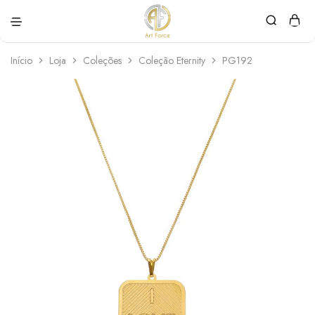
Art
Semijoias
Force
personalizadas
Início
Loja
Coleções
Coleção Eternity
PG192