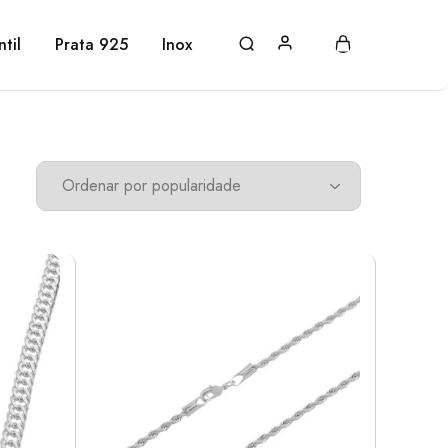
ntil
Prata 925
Inox