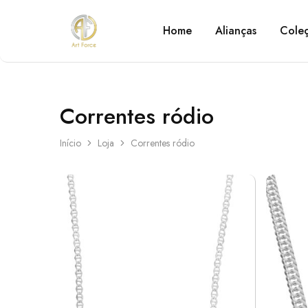
Home
Alianças
Cole
Art
Semijoias
Force
personalizadas
Correntes ródio
Início
Loja
Correntes ródio