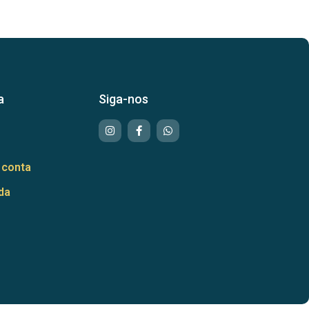
a
Siga-nos
 conta
da