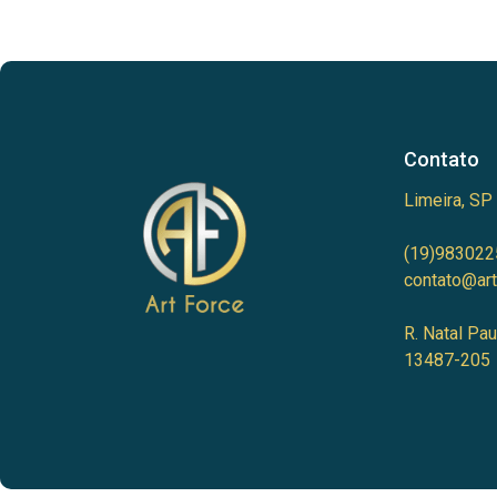
Contato
Limeira, SP
(19)983022
contato@art
R. Natal Pau
13487-205