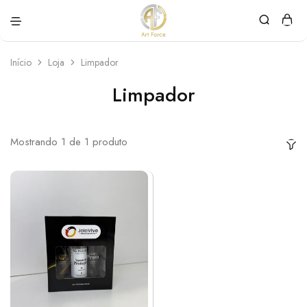
Art
Semijoias
Force
personalizadas
Início
Loja
Limpador
Limpador
Mostrando
1
de
1
produto