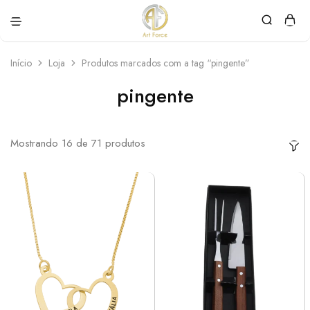
Art
Semijoias
Force
personalizadas
Início
Loja
Produtos marcados com a tag “pingente”
pingente
Mostrando
16
de
71
produtos