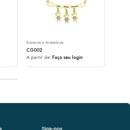
Bonecos e Acessórios
Bonecos 
CG002
PB010
A partir de:
Faça seu login
A parti
a
Siga-nos