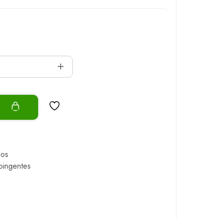
o
ios
pingentes