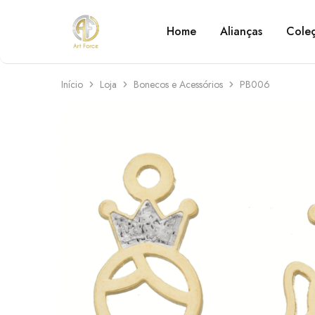
Home
Alianças
Cole
Art
Semijoias
Force
personalizadas
Início
Loja
Bonecos e Acessórios
PB006