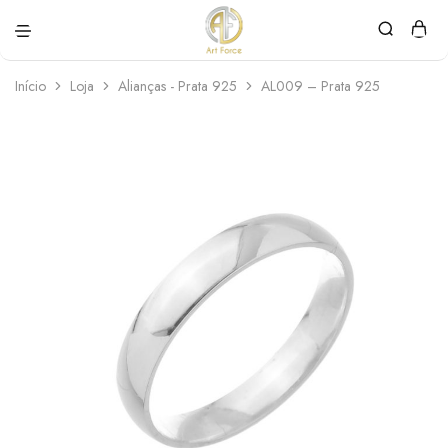
Art
Semijoias
Force
personalizadas
Início
Loja
Alianças - Prata 925
AL009 – Prata 925