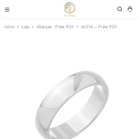
Art
Semijoias
Force
personalizadas
Início
Loja
Alianças - Prata 925
AL014 – Prata 925