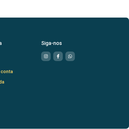
a
Siga-nos
 conta
da