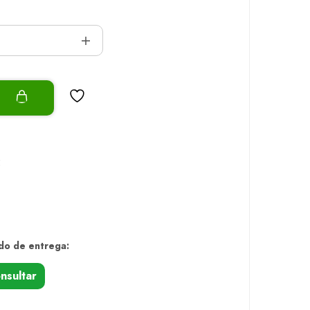
o
5
do de entrega:
nsultar