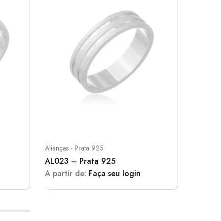
Alianças - Prata 925
Alianças 
AL023 – Prata 925
AL003 
A partir de:
Faça seu login
A parti