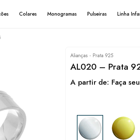
ções
Colares
Monogramas
Pulseiras
Linha Infa
5
Alianças - Prata 925
AL020 – Prata 9
A partir de:
Faça seu