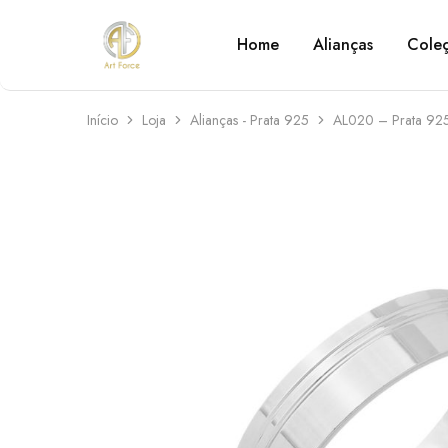
Home
Alianças
Cole
Art
Semijoias
Force
personalizadas
Início
Loja
Alianças - Prata 925
AL020 – Prata 92