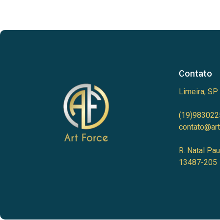
Contato
Limeira, SP
(19)983022
contato@art
R. Natal Pau
13487-205