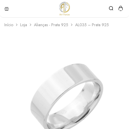
Art
Semijoias
Force
personalizadas
Início
Loja
Alianças - Prata 925
AL035 – Prata 925