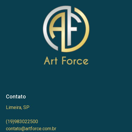
Contato
Limeira, SP
(19)983022500
contato@artforce.com.br