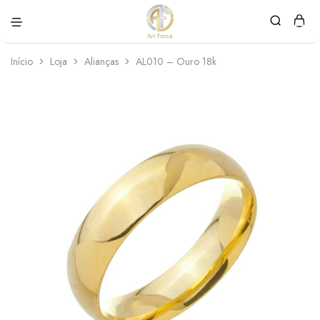
Art
Semijoias
Force
personalizadas
Início
Loja
Alianças
AL010 – Ouro 18k