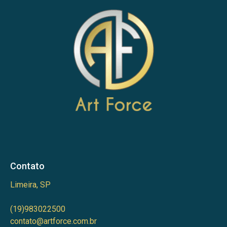
Contato
Limeira, SP
(19)983022500
contato@artforce.com.br