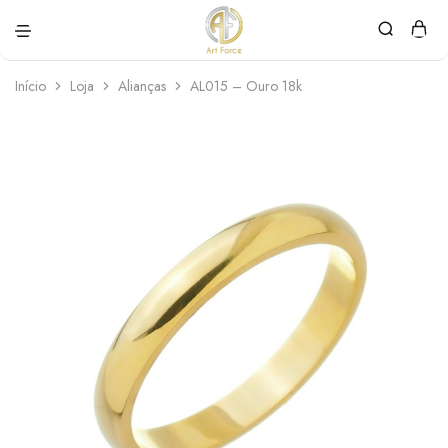
Art
Semijoias
Force
personalizadas
Início
Loja
Alianças
AL015 – Ouro 18k