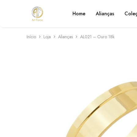
Home
Alianças
Cole
Art
Semijoias
Force
personalizadas
Início
Loja
Alianças
AL021 – Ouro 18k