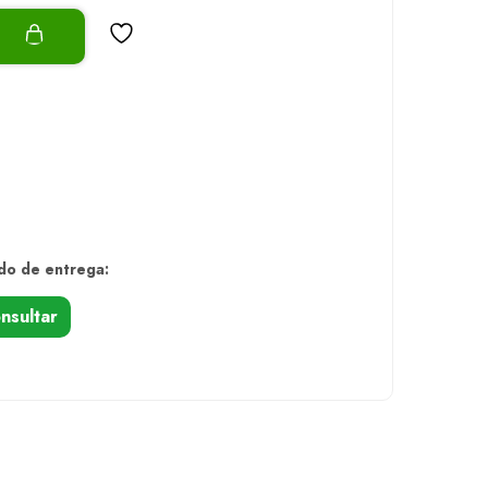
o
do de entrega:
nsultar