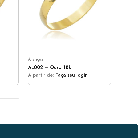
Alianças
Alianças
AL002 – Ouro 18k
AL004 
A partir de:
Faça seu login
A parti