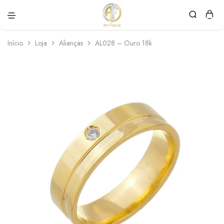
Art
Semijoias
Force
personalizadas
Início
Loja
Alianças
AL028 – Ouro 18k