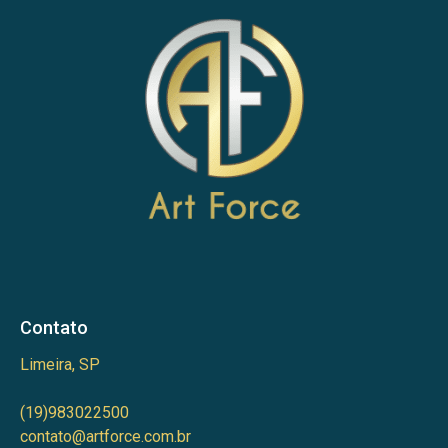
Contato
Limeira, SP
(19)983022500
contato@artforce.com.br