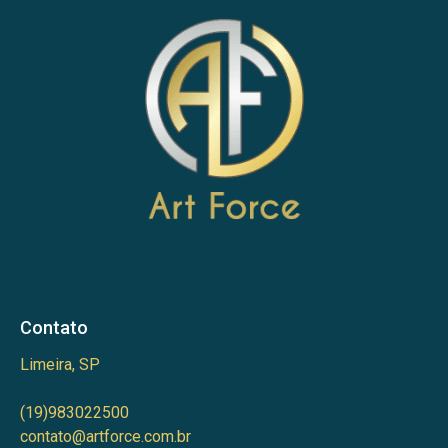
Contato
Limeira, SP
(19)983022500
contato@artforce.com.br