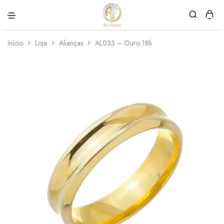
Art
Semijoias
Force
personalizadas
Início
Loja
Alianças
AL033 – Ouro 18k