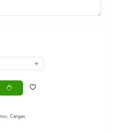
o
rios
,
Cangas