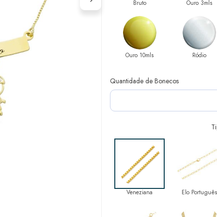
Bruto
Ouro 3mls
Ouro 10mls
Ródio
Quantidade de Bonecos
T
Veneziana
Elo Português