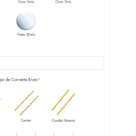
Ouro 5mls
Ouro 7mls
Prata 50mls
ipo de Corrente Bruto
*
Cartier
Cordão Baiano