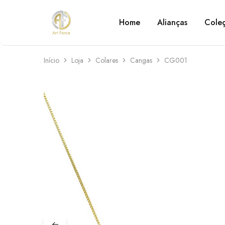
Home
Alianças
Cole
Art
Semijoias
Force
personalizadas
Início
Loja
Colares
Cangas
CG001