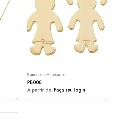
Bonecos e Acessórios
Bonecos 
PB008
PB007
A partir de:
Faça seu login
A parti