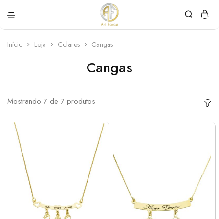
Art
Semijoias
Force
personalizadas
Início
Loja
Colares
Cangas
Cangas
Mostrando
7
de
7
produtos