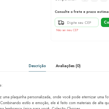
Consulte o frete e prazo estima
Co
Não sei meu CEP
Descrição
Avaliações (0)
e:
raz uma plaquinha personalizada, onde você pode eternizar uma fo
a. Combinando estilo e emoção, ele é feito com materiais de alta q
uma lembrança única para você. Coleção Choices.