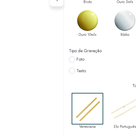
Bruto
Ouro 3mls
Ouro 10mls
Ródio
Tipo de Gravação
Foto
Texto
T
Veneziana
Elo Português