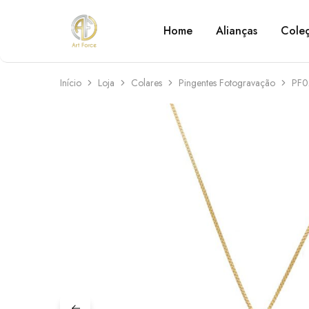
Home
Alianças
Cole
Art
Semijoias
Force
personalizadas
Início
Loja
Colares
Pingentes Fotogravação
PF0