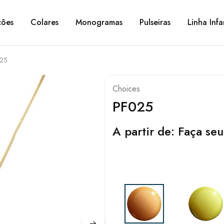
ções
Colares
Monogramas
Pulseiras
Linha Infa
25
Choices
PF025
A partir de:
Faça seu