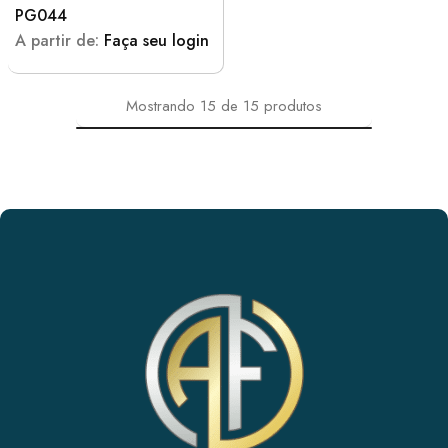
PG044
A partir de:
Faça seu login
Mostrando
15
de
15
produtos