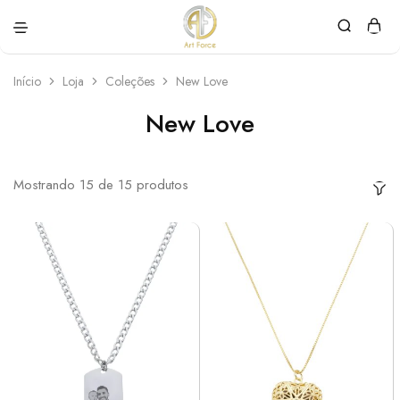
Art
Semijoias
Force
personalizadas
Início
Loja
Coleções
New Love
New Love
Mostrando
15
de
15
produtos