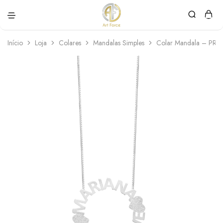
Art
Semijoias
Force
personalizadas
Início
Loja
Colares
Mandalas Simples
Colar Mandala – PR