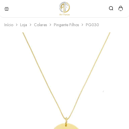
Art
Semijoias
Force
personalizadas
Início
Loja
Colares
Pingente Filhos
PG030