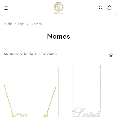
Art
Semijoias
Force
personalizadas
Início
Loja
Nomes
Nomes
Mostrando
16
de
131
produtos