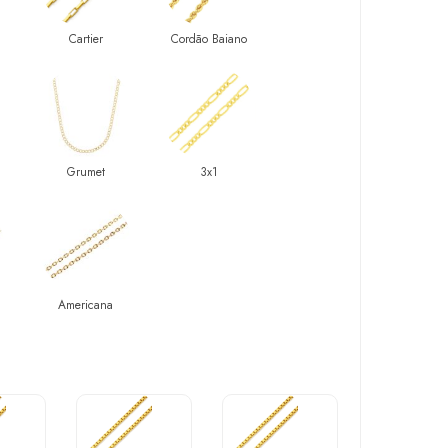
Cartier
Cordão Baiano
Grumet
3x1
Americana