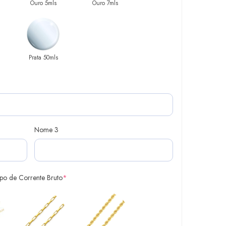
Ouro 5mls
Ouro 7mls
Prata 50mls
Nome 3
ipo de Corrente Bruto
*