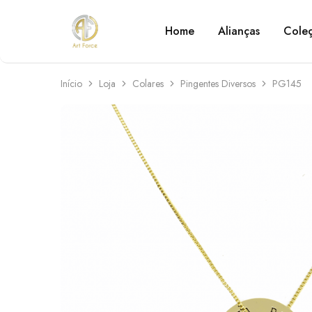
Home
Alianças
Cole
Art
Semijoias
Force
personalizadas
Início
Loja
Colares
Pingentes Diversos
PG145