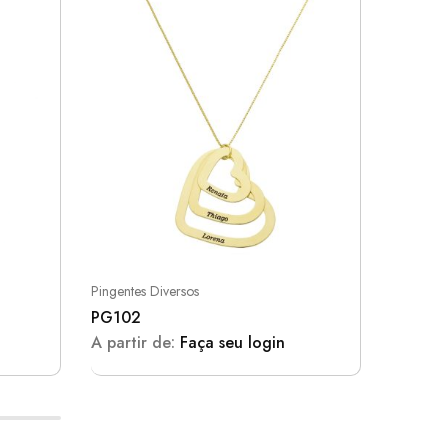
Pingentes Diversos
Colares
PG102
PG060
A partir de:
Faça seu login
A parti