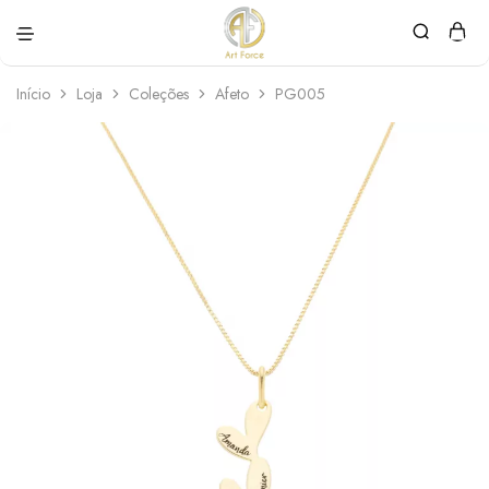
Art
Semijoias
Force
personalizadas
Início
Loja
Coleções
Afeto
PG005