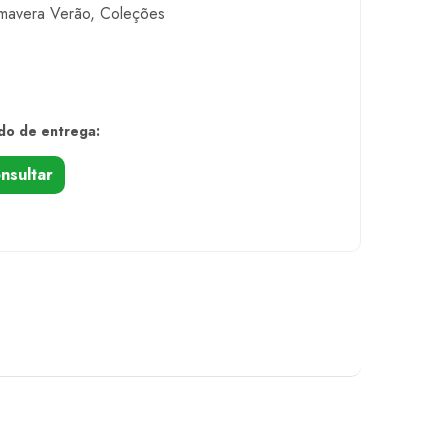
imavera Verão
,
Coleções
do de entrega:
nsultar