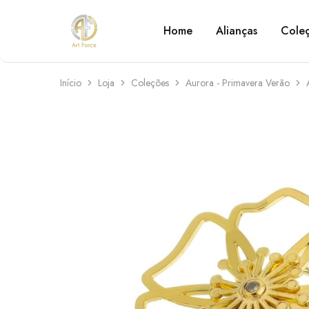
Home
Alianças
Cole
Art
Semijoias
Force
personalizadas
Início
Loja
Coleções
Aurora - Primavera Verão