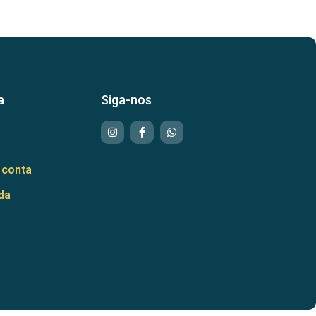
a
Siga-nos
 conta
da