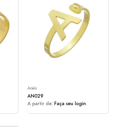
Anéis
Anéis
AN029
AN025
A partir de:
Faça seu login
A parti