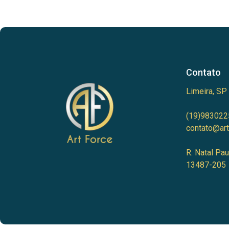
Contato
Limeira, SP
(19)983022
contato@art
R. Natal Pau
13487-205