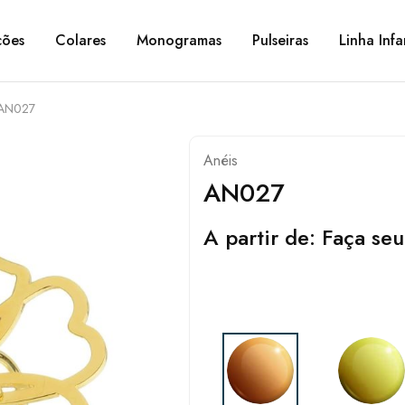
ções
Colares
Monogramas
Pulseiras
Linha Infa
AN027
Anéis
AN027
A partir de:
Faça seu