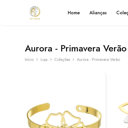
Home
Alianças
Cole
Art
Semijoias
Force
personalizadas
Aurora - Primavera Verão
Início
Loja
Coleções
Aurora - Primavera Verão