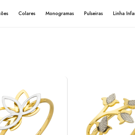
ções
Colares
Monogramas
Pulseiras
Linha Infa