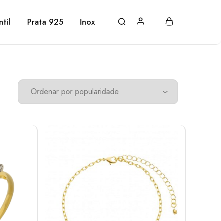
ntil
Prata 925
Inox