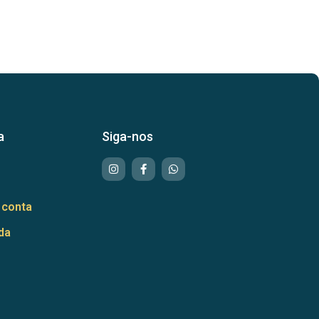
a
Siga-nos
 conta
da